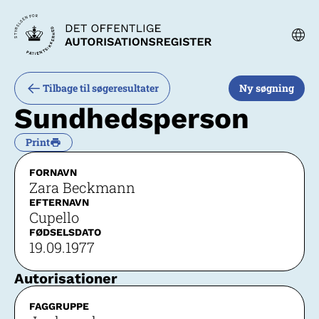
Tilbage til søgeresultater
Ny søgning
Sundhedsperson
Print
FORNAVN
Zara Beckmann
EFTERNAVN
Cupello
FØDSELSDATO
19.09.1977
Autorisationer
FAGGRUPPE