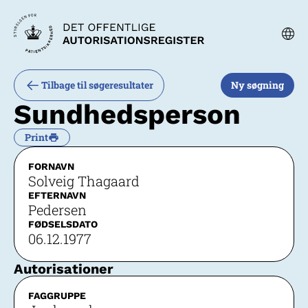
Tilbage til søgeresultater
Ny søgning
Sundhedsperson
Print
FORNAVN
Solveig Thagaard
EFTERNAVN
Pedersen
FØDSELSDATO
06.12.1977
Autorisationer
FAGGRUPPE